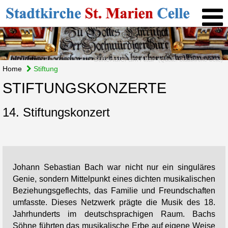
Stiftertafel am Altar
Armenkiste
(Quelle: Stadtkirche Celle)
(Quelle: Stadtkirche Celle)
Home
Stiftung
STIFTUNGSKONZERTE
14. Stiftungskonzert
Johann Sebastian Bach war nicht nur ein singuläres
Genie, sondern Mittelpunkt eines dichten musikalischen
Beziehungsgeflechts, das Familie und Freundschaften
umfasste. Dieses Netzwerk prägte die Musik des 18.
Jahrhunderts im deutschsprachigen Raum. Bachs
Söhne führten das musikalische Erbe auf eigene Weise