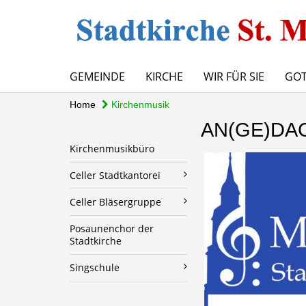
GEMEINDE
KIRCHE
WIR FÜR SIE
GOT
Home
Kirchenmusik
AN(GE)DA
Kirchenmusikbüro
Celler Stadtkantorei
Celler Bläsergruppe
Posaunenchor der
Stadtkirche
Singschule